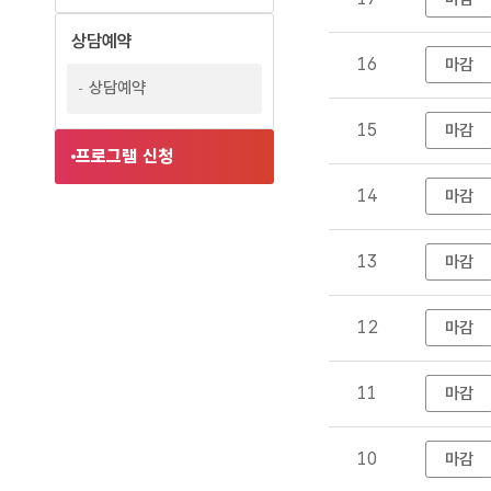
목
록
상담예약
-
16
마감
번
상담예약
호
15
마감
,
프로그램 신청
제
목
14
마감
,
등
13
마감
록
일
,
12
마감
파
일
11
마감
,
조
회
10
마감
정