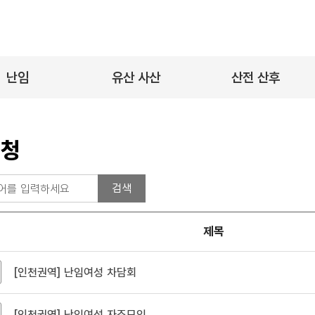
난임
유산 사산
산전 산후
신건강 정보
정신건강 정보
정신건강 정보
료 정보
의료 정보
의료 정보
신청
제목
[인천권역] 난임여성 차담회
[인천권역] 난임여성 자조모임