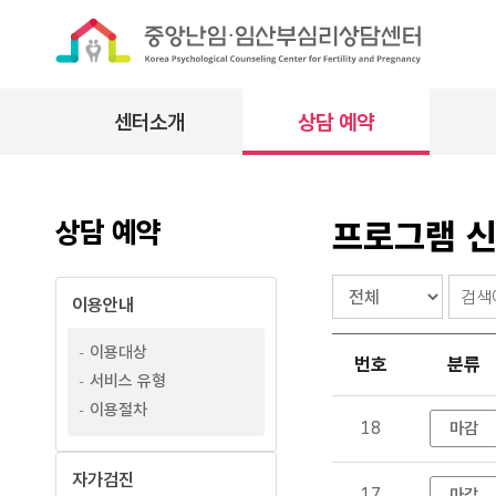
센터소개
상담 예약
인사말
이용안내
정
연혁
자가검진
의
상담 예약
프로그램 
미션·비전
상담예약
검
BI
프로그램 신청
이용안내
색
조직 및 업무
프
이용대상
오시는 길
번호
분류
로
서비스 유형
그
이용절차
램
18
마감
신
청
자가검진
17
마감