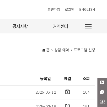
회원가입
로그인
ENGLISH
공지사항
권역센터
공지사항
센터안내
언론보도
홈
상담 예약
프로그램 신청
간행물
이벤트
채용공고
등록일
파일
조회
2026-03-12
104
2026-02-19
151