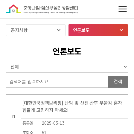
공지사항
언론보도
언론보도
검
색
언
[대한민국정책브리핑] 난임 및 산전·산후 우울감 혼자
론
힘들게 고민하지 마세요!
보
71
도
등록일
2025-03-13
목
록
조회수
51