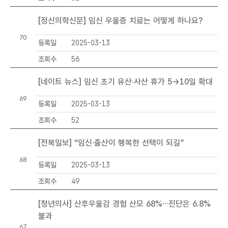
-
번
[정신의학신문] 임신 우울증 치료는 어떻게 하나요?
호
70
,
등록일
2025-03-13
제
조회수
56
목
,
[네이트 뉴스] 임신 초기 유산·사산 휴가 5→10일 확대
등
록
69
등록일
2025-03-13
일
,
조회수
52
조
회
[전북일보] “임신·출산이 행복한 선택이 되길”
정
68
보
등록일
2025-03-13
를
조회수
49
포
함
[청년의사] 산후우울감 경험 산모 68%…진단은 6.8%
하
불과
는
67