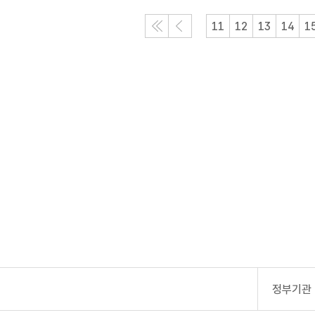
처
이
11
12
13
14
1
음
전
목
목
록
록
정부기관