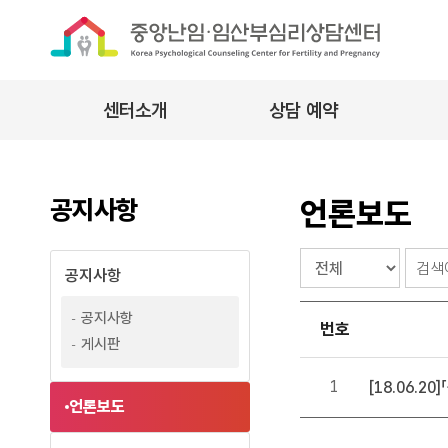
센터소개
상담 예약
인사말
이용안내
정
연혁
자가검진
의
공지사항
언론보도
미션·비전
상담예약
검
BI
프로그램 신청
공지사항
색
조직 및 업무
언
공지사항
오시는 길
번호
론
게시판
보
도
1
[18.06.
언론보도
목
록