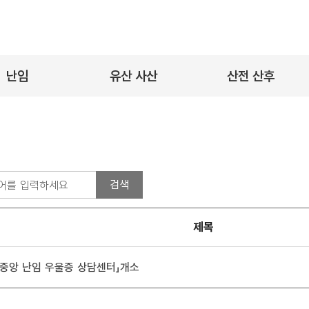
난임
유산 사산
산전 산후
신건강 정보
정신건강 정보
정신건강 정보
료 정보
의료 정보
의료 정보
제목
20]「중앙 난임 우울증 상담센터」개소