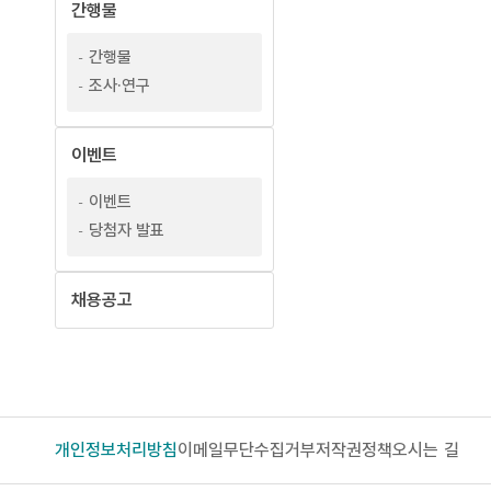
-
간행물
번
간행물
호
조사·연구
,
제
목
이벤트
,
등
이벤트
록
당첨자 발표
일
,
조
채용공고
회
정
보
를
포
개인정보처리방침
이메일무단수집거부
저작권정책
오시는 길
함
하