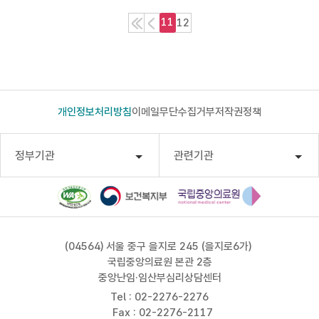
처
이
11
12
음
전
목
목
록
록
개인정보처리방침
이메일무단수집거부
저작권정책
정부기관
관련기관
(04564) 서울 중구 을지로 245 (을지로6가)
국립중앙의료원 본관 2층
중앙난임·임산부심리상담센터
Tel :
02-2276-2276
Fax : 02-2276-2117