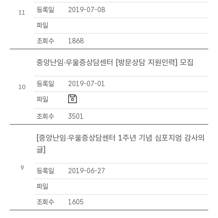
일
등록일
2019-07-08
11
,
조
파일
회
조회수
1868
정
보
중앙난임·우울증상담센터 [방문상담 지원인력] 모집
를
포
등록일
2019-07-01
10
함
파일
하
는
조회수
3501
표
[중앙난임·우울증상담센터 1주년 기념 심포지엄 감사의
글]
9
등록일
2019-06-27
파일
조회수
1605