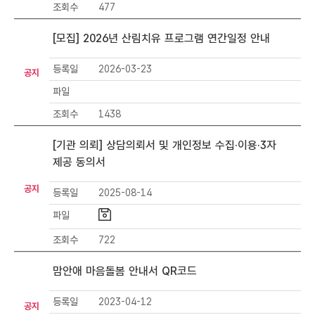
일
조회수
477
,
조
[모집] 2026년 산림치유 프로그램 연간일정 안내
회
정
등록일
2026-03-23
공지
보
파일
를
포
조회수
1438
함
[기관 의뢰] 상담의뢰서 및 개인정보 수집·이용·3자
하
는
제공 동의서
표
공지
등록일
2025-08-14
파일
조회수
722
맘안애 마음돌봄 안내서 QR코드
등록일
2023-04-12
공지