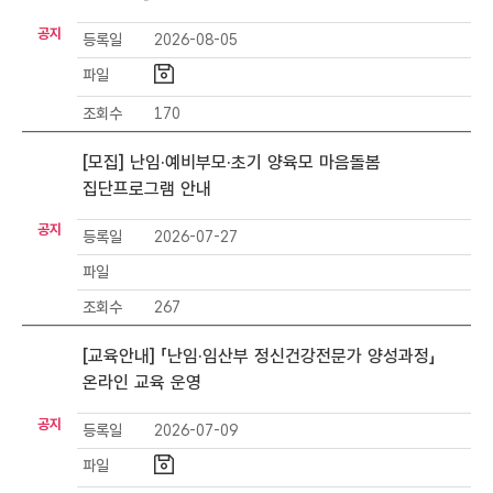
6
공지
등록일
2026-08-05
_
공
파일
지
조회수
170
사
항
[모집] 난임·예비부모·초기 양육모 마음돌봄
목
록
집단프로그램 안내
-
공지
번
등록일
2026-07-27
호
파일
,
조회수
267
제
목
[교육안내] 「난임·임산부 정신건강전문가 양성과정」
,
등
온라인 교육 운영
록
공지
일
등록일
2026-07-09
,
파일
파