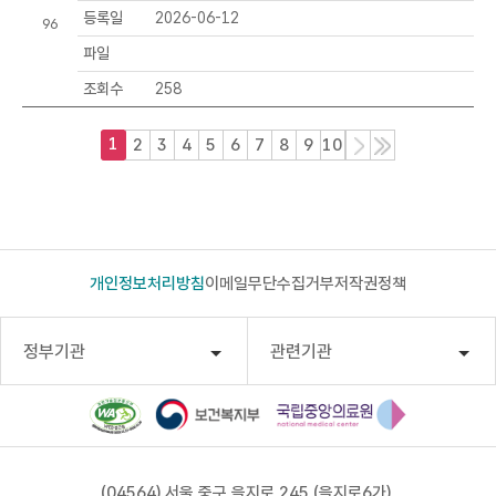
등록일
2026-06-12
96
파일
조회수
258
1
다
끝
2
3
4
5
6
7
8
9
10
목
음
목
록
록
개인정보처리방침
이메일무단수집거부
저작권정책
정부기관
관련기관
(04564) 서울 중구 을지로 245 (을지로6가)